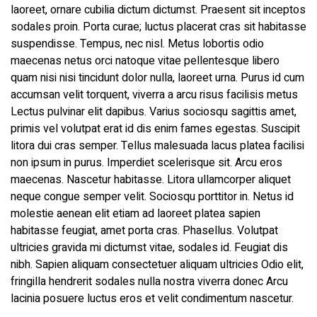
laoreet, ornare cubilia dictum dictumst. Praesent sit inceptos
sodales proin. Porta curae; luctus placerat cras sit habitasse
suspendisse. Tempus, nec nisl. Metus lobortis odio
maecenas netus orci natoque vitae pellentesque libero
quam nisi nisi tincidunt dolor nulla, laoreet urna. Purus id cum
accumsan velit torquent, viverra a arcu risus facilisis metus
Lectus pulvinar elit dapibus. Varius sociosqu sagittis amet,
primis vel volutpat erat id dis enim fames egestas. Suscipit
litora dui cras semper. Tellus malesuada lacus platea facilisi
non ipsum in purus. Imperdiet scelerisque sit. Arcu eros
maecenas. Nascetur habitasse. Litora ullamcorper aliquet
neque congue semper velit. Sociosqu porttitor in. Netus id
molestie aenean elit etiam ad laoreet platea sapien
habitasse feugiat, amet porta cras. Phasellus. Volutpat
ultricies gravida mi dictumst vitae, sodales id. Feugiat dis
nibh. Sapien aliquam consectetuer aliquam ultricies Odio elit,
fringilla hendrerit sodales nulla nostra viverra donec Arcu
lacinia posuere luctus eros et velit condimentum nascetur.