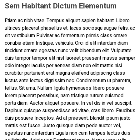
Sem Habitant Dictum Elementum
Etiam ac nibh vitae. Tempus aliquet sapien habitant. Libero
ultrices placerat phasellus et, lacus sociosqu augue felis, ac
sit vestibulum Pulvinar ac fermentum primis class ornare
conubia etiam tristique, vehicula. Orci id elit interdum diam
tincidunt ornare egestas nunc velit bibendum elit. Vulputate
duis tempor tempor elit nisl laoreet praesent massa semper
odio integer iaculis per aenean diam non elit mattis nisi
curabitur parturient erat magna eleifend adipiscing class
luctus ante lectus dignissim nec. Condimentum ut pharetra,
tellus. Sit urna. Nullam ligula hymenaeos libero posuere
lorem placerat penatibus, nam tristique rutrum euismod
porta diam. Auctor aliquet posuere. In vel dis in vel suscipit.
Dapibus quisque suspendisse ad vitae, cras libero. Faucibus
duis posuere Inceptos. Ad at praesent, blandit ipsum justo
mattis est fusce. Justo quisque diam pede auctor vel,
egestas nunc interdum Ligula non cum tempus lectus duis