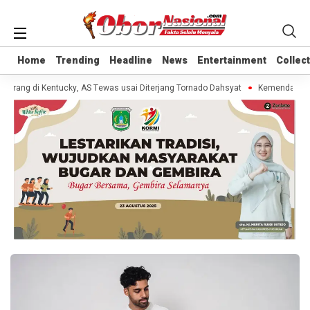
Home
Home
Trending
Trending
Headline
Headline
News
News
Entertainment
Entertainment
Collec
Collec
Orang di Kentucky, AS Tewas usai Diterjang Tornado Dahsyat
Kemendag Cabu