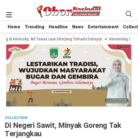
Home
Home
Trending
Trending
Headline
Headline
News
News
Entertainment
Entertainment
Collec
Collec
 di Kentucky, AS Tewas usai Diterjang Tornado Dahsyat
Kemendag Cabut La
COLLECTION
Di Negeri Sawit, Minyak Goreng Tak
Terjangkau