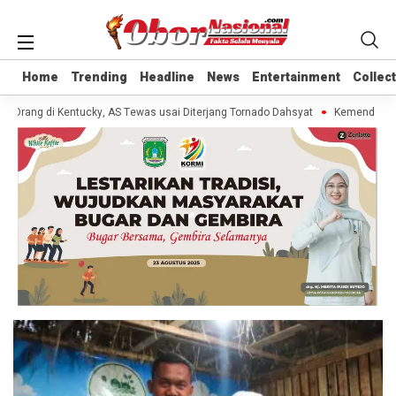
Home
Home
Trending
Trending
Headline
Headline
News
News
Entertainment
Entertainment
Collec
Collec
 Orang di Kentucky, AS Tewas usai Diterjang Tornado Dahsyat
Kemendag Cab