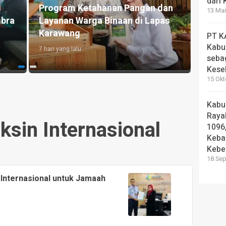
dari
I
Program Ketahanan Pangan dan
Bupa
13 Mar
ibra
Layanan Warga Binaan di Lapas
Hous
Karawang
Terin
PT K
Kabu
7 hari yang lalu
1 mingg
seba
Kese
15 Okt
Kabu
Rayak
ksin Internasional
1096
Keba
Kebe
18 Sep
 Internasional untuk Jamaah