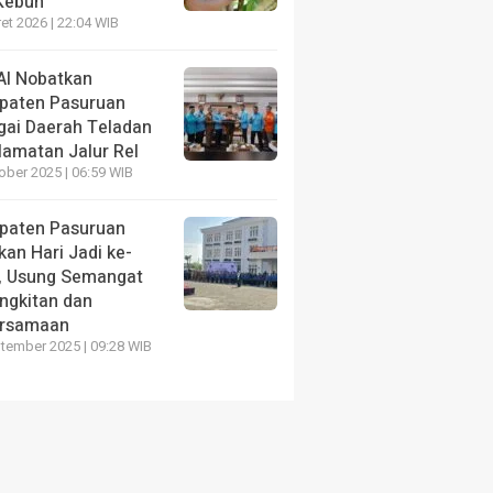
 Kebun
ti Pasuruan Resmikan Open
Kunjungi LASKAR Fa
et 2026 | 22:04 WIB
e dan MPLS Sekolah Rakyat
Hoho Apresiasi Pem
tegrasi 1
Kemandirian Warga 
AI Nobatkan
paten Pasuruan
u yang lalu
1 minggu yang lalu
gai Daerah Teladan
lamatan Jalur Rel
ober 2025 | 06:59 WIB
paten Pasuruan
an Hari Jadi ke-
, Usung Semangat
ngkitan dan
rsamaan
tember 2025 | 09:28 WIB