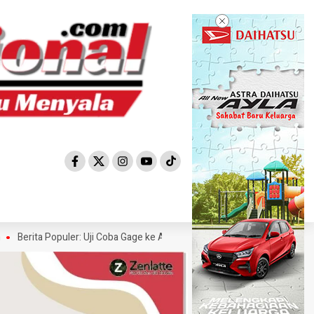
rita Populer: Uji Coba Gage ke Anyer-Kunjungan Wisman 2022 Diprediksi