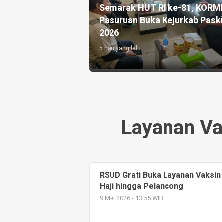
AR Farm, Kades
Semarak HUT RI ke-81, KORM
i Pembinaan
Pasuruan Buka Kejurkab Pask
arga Binaan
2026
5 hari yang lalu
Layanan Va
RSUD Grati Buka Layanan Vaksin
Haji hingga Pelancong
9 Mei 2026 - 13:55 WIB