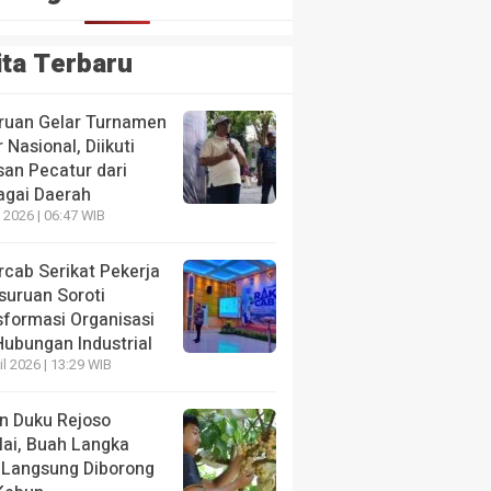
ita Terbaru
ruan Gelar Turnamen
 Nasional, Diikuti
san Pecatur dari
agai Daerah
 2026 | 06:47 WIB
NE
Bangil Raih Penghargaan Internasional WSO, Layanan 
rcab Serikat Pekerja
andar Dunia
suruan Soroti
sformasi Organisasi
u yang lalu
Hubungan Industrial
il 2026 | 13:29 WIB
n Duku Rejoso
lai, Buah Langka
 Langsung Diborong
NE
HEADLINE