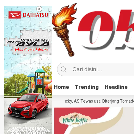
Home
Home
Trending
Trending
Headline
Headline
Sebanyak 70 Orang di Kentucky, AS Tewas usai Diterjang Tornado Dahs