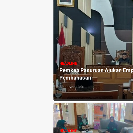
HEADLINE
anan Stroke Diakui
Pemkab Pasuruan Ajukan Emp
Pembahasan
3 hari yang lalu
HEADLINE