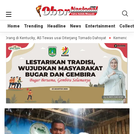
Home
Home
Trending
Trending
Headline
Headline
News
News
Entertainment
Entertainment
Collec
Collec
0 Orang di Kentucky, AS Tewas usai Diterjang Tornado Dahsyat
Kemendag Cab