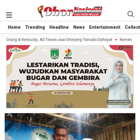
Home
Home
Trending
Trending
Headline
Headline
News
News
Entertainment
Entertainment
Collec
Collec
0 Orang di Kentucky, AS Tewas usai Diterjang Tornado Dahsyat
Kemendag Ca