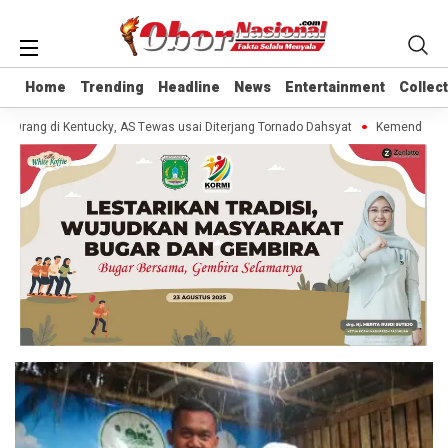
Home
Home
Trending
Trending
Headline
Headline
News
News
Entertainment
Entertainment
Collec
Collec
 Orang di Kentucky, AS Tewas usai Diterjang Tornado Dahsyat
Kemendag Cab