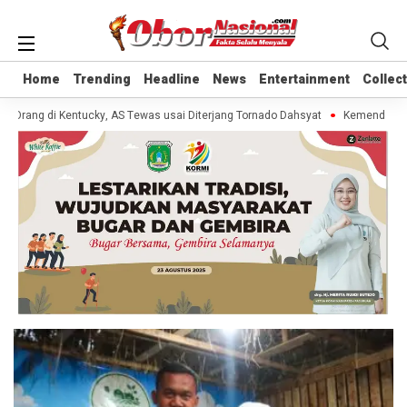
Home
Home
Trending
Trending
Headline
Headline
News
News
Entertainment
Entertainment
Collec
Collec
 Orang di Kentucky, AS Tewas usai Diterjang Tornado Dahsyat
Kemendag Cab