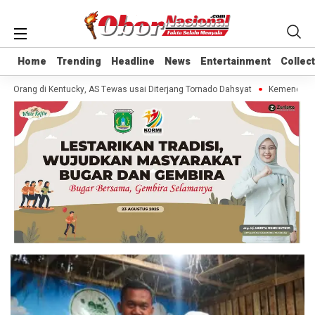
Home
Home
Trending
Trending
Headline
Headline
News
News
Entertainment
Entertainment
Collec
Collec
0 Orang di Kentucky, AS Tewas usai Diterjang Tornado Dahsyat
Kemendag Ca