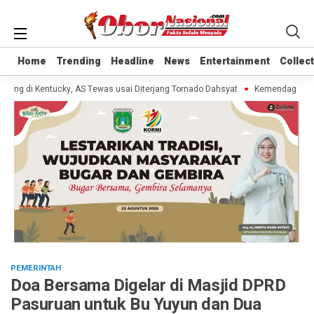
Home
Home
Trending
Trending
Headline
Headline
News
News
Entertainment
Entertainment
Collec
Collec
ng di Kentucky, AS Tewas usai Diterjang Tornado Dahsyat
Kemendag Cabut L
PEMERINTAH
Doa Bersama Digelar di Masjid DPRD
Pasuruan untuk Bu Yuyun dan Dua