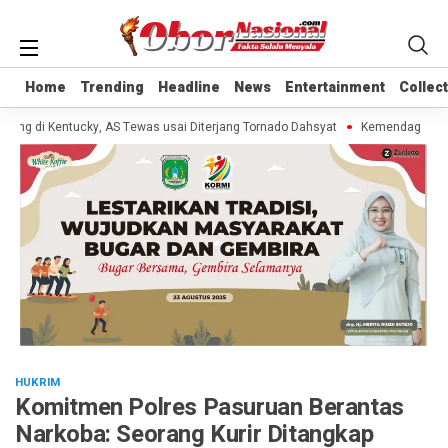
Home
Home
Trending
Trending
Headline
Headline
News
News
Entertainment
Entertainment
Collec
Collec
ng di Kentucky, AS Tewas usai Diterjang Tornado Dahsyat
Kemendag Cabut L
HUKRIM
Komitmen Polres Pasuruan Berantas
Narkoba: Seorang Kurir Ditangkap