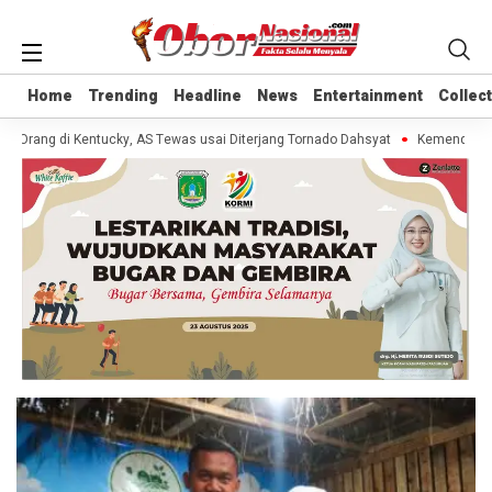
Home
Home
Trending
Trending
Headline
Headline
News
News
Entertainment
Entertainment
Collec
Collec
0 Orang di Kentucky, AS Tewas usai Diterjang Tornado Dahsyat
Kemendag Ca