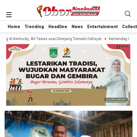
Home
Home
Trending
Trending
Headline
Headline
News
News
Entertainment
Entertainment
Collec
Collec
ang di Kentucky, AS Tewas usai Diterjang Tornado Dahsyat
Kemendag Cabut 