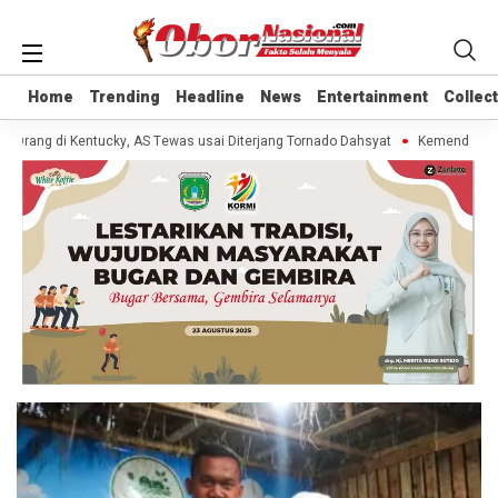
Home
Home
Trending
Trending
Headline
Headline
News
News
Entertainment
Entertainment
Collec
Collec
 Orang di Kentucky, AS Tewas usai Diterjang Tornado Dahsyat
Kemendag Cab