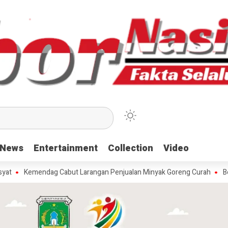
News
News
Entertainment
Entertainment
Collection
Collection
Video
Video
mendag Cabut Larangan Penjualan Minyak Goreng Curah
Berita Popu