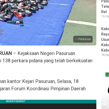
Pas
Tela
Rel
15 Ok
Kab
Raya
Usu
Perbesar
Keb
Keb
URUAN
– Kejaksaan Negeri Pasuruan
18 Se
 138 perkara pidana yang telah berkekuatan
an kantor Kejari Pasuruan, Selasa, 18
ajaran Forum Koordinasi Pimpinan Daerah