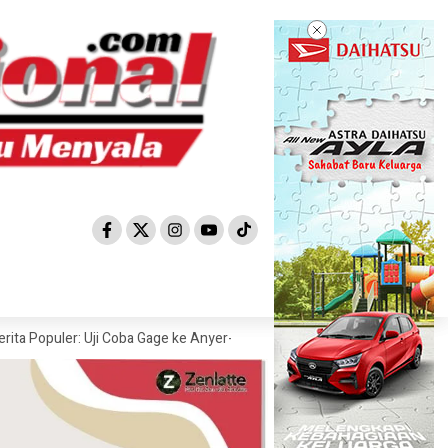
ler: Uji Coba Gage ke Anyer-Kunjungan Wisman 2022 Diprediksi Rendah