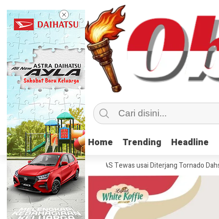
Home
Home
Trending
Trending
Headline
Headline
 70 Orang di Kentucky, AS Tewas usai Diterjang Tornado Dahsyat
Ke