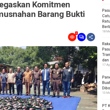
 Tegaskan Komitmen
Pas
usnahan Barang Bukti
Catu
Ratu
Ber
18 Me
4
Rake
Pasu
Tran
dan 
17 Ap
Pane
Bua
Dibo
13 Ma
PT 