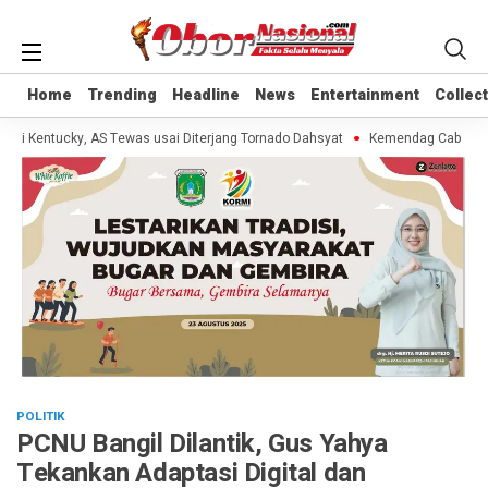
Home
Home
Trending
Trending
Headline
Headline
News
News
Entertainment
Entertainment
Collec
Collec
i Kentucky, AS Tewas usai Diterjang Tornado Dahsyat
Kemendag Cabut Laran
POLITIK
PCNU Bangil Dilantik, Gus Yahya
Tekankan Adaptasi Digital dan