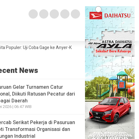
uler: Uji Coba Gage ke Anyer-Kunjungan Wisman 2022 Diprediksi Rendah
ecent News
uruan Gelar Turnamen Catur
onal, Diikuti Ratusan Pecatur dari
bagai Daerah
i 2026 | 06:47 WIB
rcab Serikat Pekerja di Pasuruan
ti Transformasi Organisasi dan
ngan Industrial