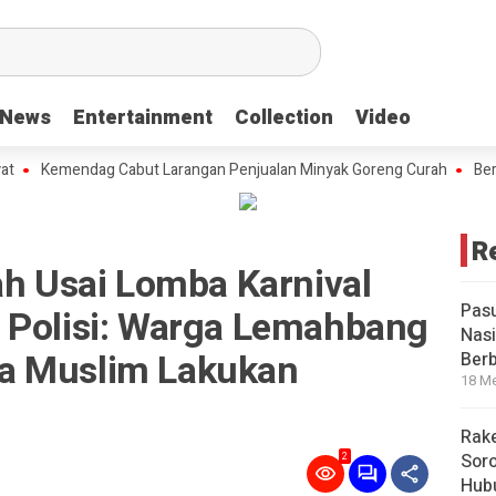
News
News
Entertainment
Entertainment
Collection
Collection
Video
Video
emendag Cabut Larangan Penjualan Minyak Goreng Curah
Berita Pop
R
ah Usai Lomba Karnival
Pas
 Polisi: Warga Lemahbang
Nasi
a Muslim Lakukan
Ber
18 Me
Rake
Soro
2
Hubu