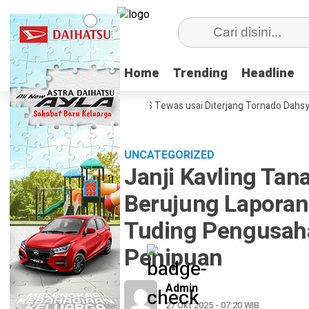
Home
Home
Trending
Trending
Headline
Headline
k 70 Orang di Kentucky, AS Tewas usai Diterjang Tornado Dahsyat
K
UNCATEGORIZED
Janji Kavling Tan
Berujung Laporan
Tuding Pengusah
Penipuan
Admin
27 Okt 2025 - 07:20 WIB