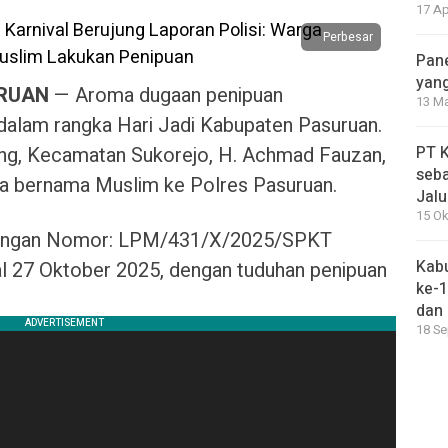
17 Ap
Perbesar
Pane
yang
URUAN
— Aroma dugaan penipuan
13 Ma
dalam rangka Hari Jadi Kabupaten Pasuruan.
g, Kecamatan Sukorejo, H. Achmad Fauzan,
PT 
seb
a bernama Muslim ke Polres Pasuruan.
Jalu
15 Ok
 dengan Nomor: LPM/431/X/2025/SPKT
Kabu
27 Oktober 2025, dengan tuduhan penipuan
ke-
dan
18 Se