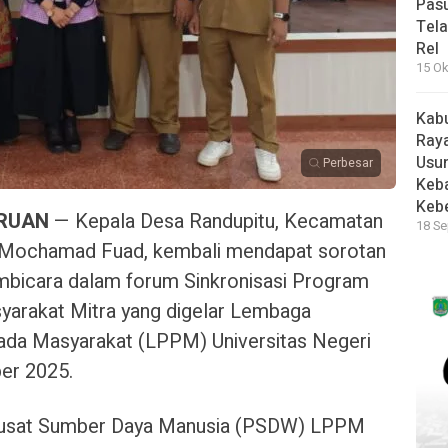
Pas
Tela
Rel
15 Ok
Kab
Raya
Usu
Perbesar
Keb
Keb
URUAN
— Kepala Desa Randupitu, Kecamatan
18 Se
 Mochamad Fuad, kembali mendapat sorotan
pembicara dalam forum Sinkronisasi Program
yarakat Mitra yang digelar Lembaga
pada Masyarakat (LPPM) Universitas Negeri
er 2025.
i Pusat Sumber Daya Manusia (PSDW) LPPM