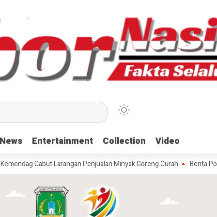
News
News
Entertainment
Entertainment
Collection
Collection
Video
Video
abut Larangan Penjualan Minyak Goreng Curah
Berita Populer: Uji 