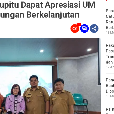
upitu Dapat Apresiasi UM
Pas
kungan Berkelanjutan
Catu
Ratu
11
Ber
18 Me
Rake
Pasu
Tran
dan 
17 Ap
Pane
Bua
Dibo
13 Ma
PT 