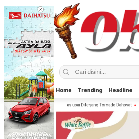
Home
Home
Trending
Trending
Headline
Headline
 di Kentucky, AS Tewas usai Diterjang Tornado Dahsyat
Kemendag C