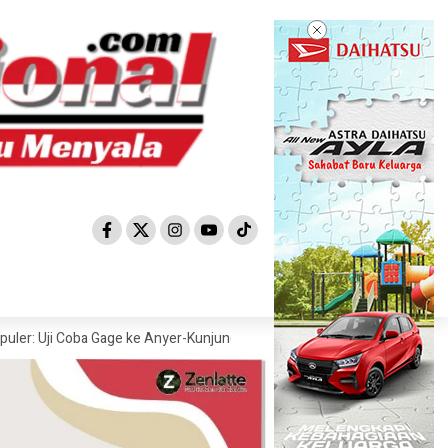
Coba Gage ke Anyer-Kunjungan Wisman 2022 Diprediksi Rendah
Bosen K