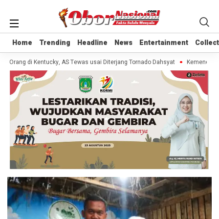
Home
Home
Trending
Trending
Headline
Headline
News
News
Entertainment
Entertainment
Collec
Collec
0 Orang di Kentucky, AS Tewas usai Diterjang Tornado Dahsyat
Kemendag Ca