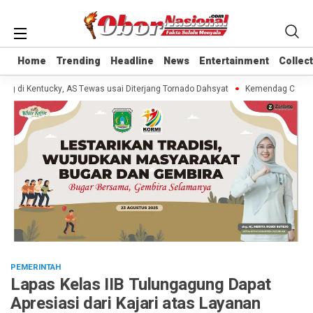
Home
Home
Trending
Trending
Headline
Headline
News
News
Entertainment
Entertainment
Collec
Collec
 di Kentucky, AS Tewas usai Diterjang Tornado Dahsyat
Kemendag Cabut Lar
PEMERINTAH
Lapas Kelas IIB Tulungagung Dapat
Apresiasi dari Kajari atas Layanan