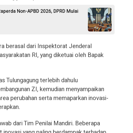
aperda Non-APBD 2026, DPRD Mulai
a berasal dari Inspektorat Jenderal
syarakatan RI, yang diketuai oleh Bapak
s Tulungagung terlebih dahulu
pembangunan ZI, kemudian menyampaikan
rea perubahan serta memaparkan inovasi-
erapkan.
awab dari Tim Penilai Mandiri. Beberapa
it inovasi yang paling berdampak terhadap