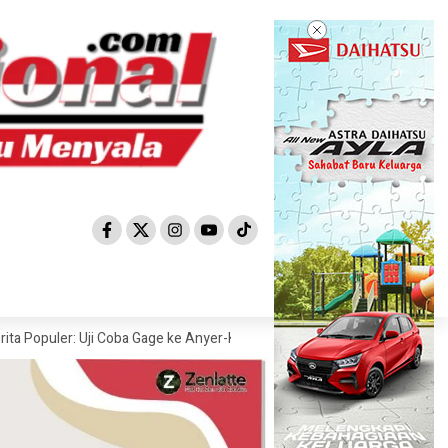
er: Uji Coba Gage ke Anyer-Kunjungan Wisman 2022 Diprediksi Rendah