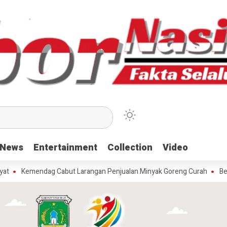
News
News
Entertainment
Entertainment
Collection
Collection
Video
Video
endag Cabut Larangan Penjualan Minyak Goreng Curah
Berita Popul