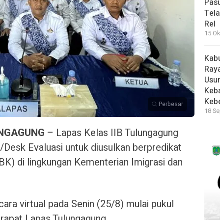
Pas
Tela
Rel
15 Ok
Kab
Raya
Usu
Keb
Keb
Perbesar
18 Se
UNGAGUNG
– Lapas Kelas IIB Tulungagung
Desk Evaluasi untuk diusulkan berpredikat
BK) di lingkungan Kementerian Imigrasi dan
ara virtual pada Senin (25/8) mulai pukul
 rapat Lapas Tulungagung.