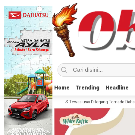
Home
Home
Trending
Trending
Headline
Headline
70 Orang di Kentucky, AS Tewas usai Diterjang Tornado Dahsyat
Kem