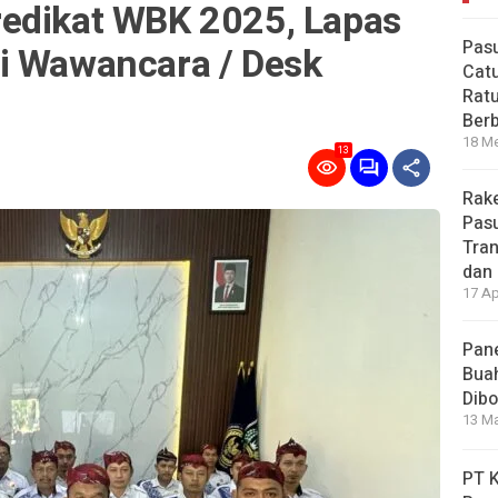
edikat WBK 2025, Lapas
Pas
i Wawancara / Desk
Catu
Ratu
Ber
18 Me
13
Rake
Pasu
Tran
dan 
17 Ap
Pane
Bua
Dibo
13 Ma
PT 