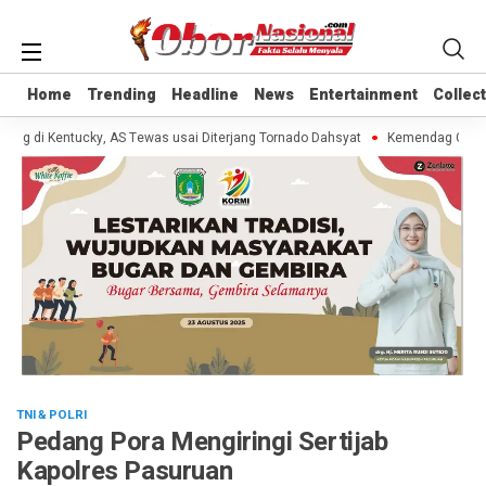
Home
Home
Trending
Trending
Headline
Headline
News
News
Entertainment
Entertainment
Collec
Collec
g di Kentucky, AS Tewas usai Diterjang Tornado Dahsyat
Kemendag Cabut La
TNI & POLRI
Pedang Pora Mengiringi Sertijab
Kapolres Pasuruan