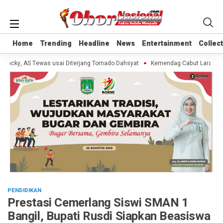
Home
Home
Trending
Trending
Headline
Headline
News
News
Entertainment
Entertainment
Collec
Collec
cky, AS Tewas usai Diterjang Tornado Dahsyat
Kemendag Cabut Larangan Pe
PENDIDIKAN
Prestasi Cemerlang Siswi SMAN 1
Bangil, Bupati Rusdi Siapkan Beasiswa