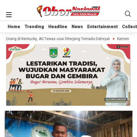
Home
Home
Trending
Trending
Headline
Headline
News
News
Entertainment
Entertainment
Collec
Collec
0 Orang di Kentucky, AS Tewas usai Diterjang Tornado Dahsyat
Kemendag Ca