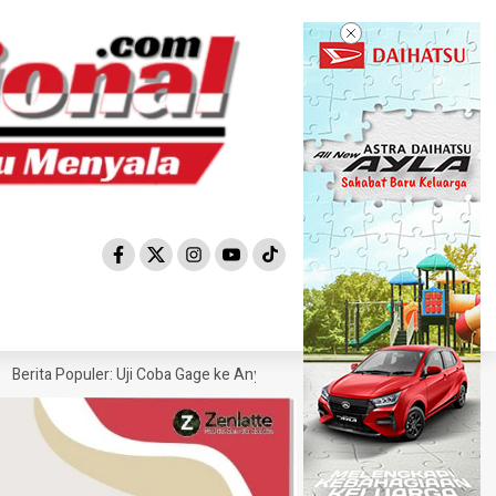
ta Populer: Uji Coba Gage ke Anyer-Kunjungan Wisman 2022 Diprediksi R