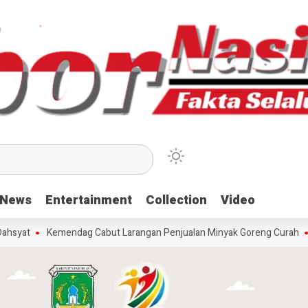
News
News
Entertainment
Entertainment
Collection
Collection
Video
Video
t
Kemendag Cabut Larangan Penjualan Minyak Goreng Curah
Beri