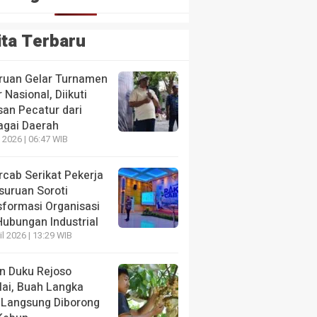
ita Terbaru
ruan Gelar Turnamen
 Nasional, Diikuti
san Pecatur dari
agai Daerah
 2026 | 06:47 WIB
HEADLINE
e Diakui
Pemkab Pasuruan Ajukan Empat Raperda
rcab Serikat Pekerja
Pembahasan
suruan Soroti
sformasi Organisasi
1 hari yang lalu
Hubungan Industrial
il 2026 | 13:29 WIB
n Duku Rejoso
lai, Buah Langka
H
 Langsung Diborong
R
HEADLINE