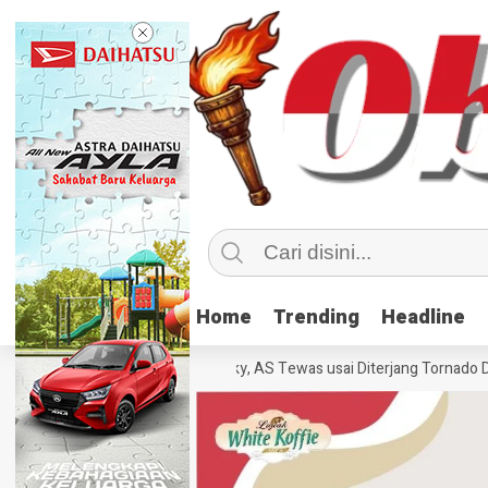
Home
Home
Trending
Trending
Headline
Headline
ebanyak 70 Orang di Kentucky, AS Tewas usai Diterjang Tornado Dahsya