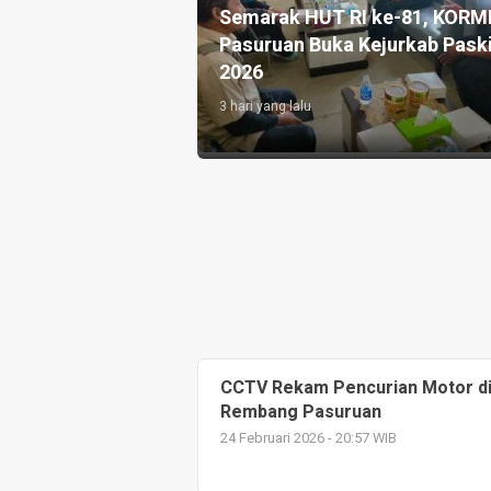
Program Ketahanan Pangan dan
Bupati Pa
Layanan Warga Binaan di Lapas
House dan
Karawang
Terintegra
5 hari yang lalu
6 hari yang lalu
CCTV Rekam Pencurian Motor di
Rembang Pasuruan
24 Februari 2026 - 20:57 WIB