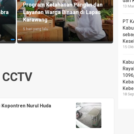
dari
suruan Resmikan Open
Kunjungi LASKAR Farm, K
13 Mar
 MPLS Sekolah Rakyat
Hoho Apresiasi Pembina
si 1
Kemandirian Warga Binaa
PT K
Kabu
1 minggu yang lalu
seba
Kese
15 Okt
Kabu
Rayak
CCTV
1096
Keba
Kebe
18 Sep
 Kopontren Nurul Huda