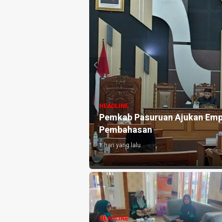
HEADLINE
perda Non-APBD 2026, DPRD Mulai
RSUD Bangi
Berstandar
5 hari yang lalu
HEADLINE
Rieke Diah Pitaloka Apresiasi
HEADLINE