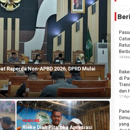
Ber
Pasu
Catur
Ratu
Berb
18 Mei
l Raih Penghargaan Internasional WSO, Layanan Strok
Rake
 Dunia
di Pa
Tran
dan 
17 Apr
Pane
Dimu
yang
HEADLINE