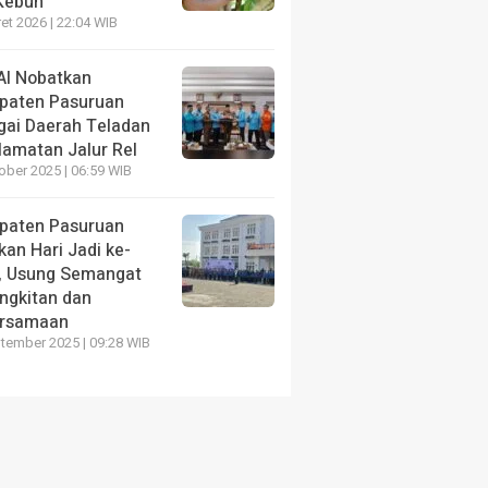
 Kebun
ades
Semarak HUT RI ke-81, KORMI
P
et 2026 | 22:04 WIB
an
Pasuruan Buka Kejurkab Paskibra
L
n
2026
K
AI Nobatkan
paten Pasuruan
3 hari yang lalu
5 
gai Daerah Teladan
lamatan Jalur Rel
ober 2025 | 06:59 WIB
paten Pasuruan
an Hari Jadi ke-
, Usung Semangat
ngkitan dan
rsamaan
tember 2025 | 09:28 WIB