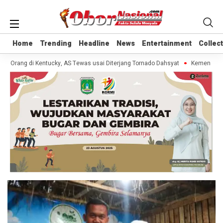
Home
Home
Trending
Trending
Headline
Headline
News
News
Entertainment
Entertainment
Collec
Collec
0 Orang di Kentucky, AS Tewas usai Diterjang Tornado Dahsyat
Kemendag Ca