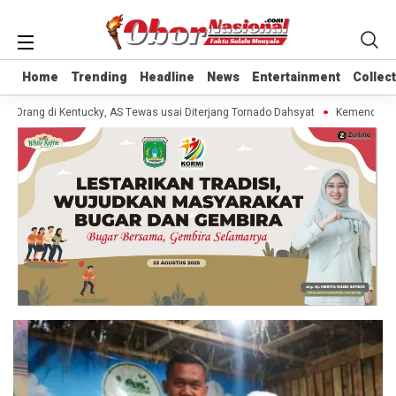
Home
Home
Trending
Trending
Headline
Headline
News
News
Entertainment
Entertainment
Collec
Collec
0 Orang di Kentucky, AS Tewas usai Diterjang Tornado Dahsyat
Kemendag Cab