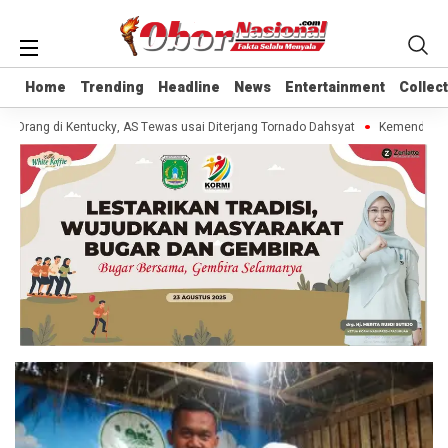
Home
Home
Trending
Trending
Headline
Headline
News
News
Entertainment
Entertainment
Collec
Collec
 Orang di Kentucky, AS Tewas usai Diterjang Tornado Dahsyat
Kemendag Cab