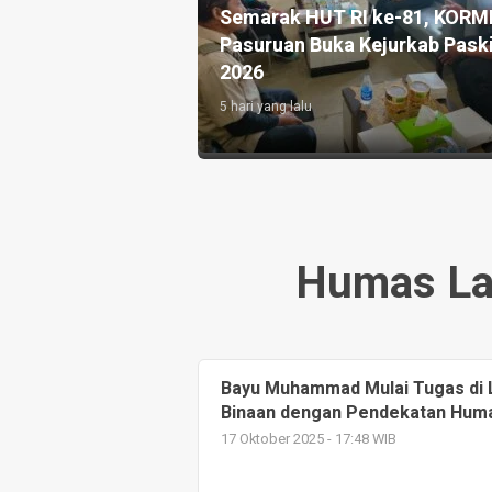
ram Ketahanan Pangan dan
Bupati Pasuruan R
nan Warga Binaan di Lapas
House dan MPLS Se
wang
Terintegrasi 1
u yang lalu
1 minggu yang lalu
Humas La
Bayu Muhammad Mulai Tugas di 
Binaan dengan Pendekatan Hum
17 Oktober 2025 - 17:48 WIB