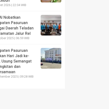
 Kebun
Semarak HUT RI ke-81, KORMI
Program K
et 2026 | 22:04 WIB
Pasuruan Buka Kejurkab Paskibra
Layanan W
2026
Karawang
AI Nobatkan
paten Pasuruan
5 hari yang lalu
1 minggu yang 
gai Daerah Teladan
lamatan Jalur Rel
ober 2025 | 06:59 WIB
paten Pasuruan
an Hari Jadi ke-
, Usung Semangat
ngkitan dan
rsamaan
tember 2025 | 09:28 WIB