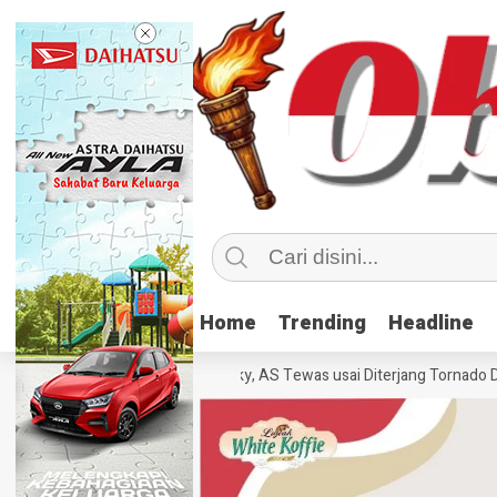
Home
Home
Trending
Trending
Headline
Headline
ebanyak 70 Orang di Kentucky, AS Tewas usai Diterjang Tornado Dahsya