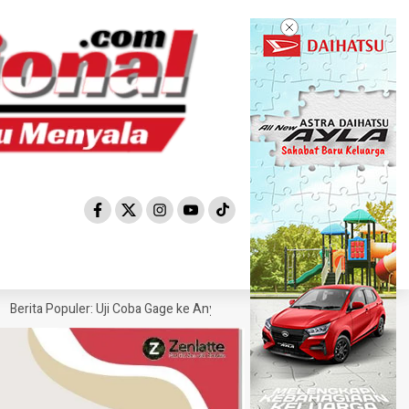
ta Populer: Uji Coba Gage ke Anyer-Kunjungan Wisman 2022 Diprediksi R