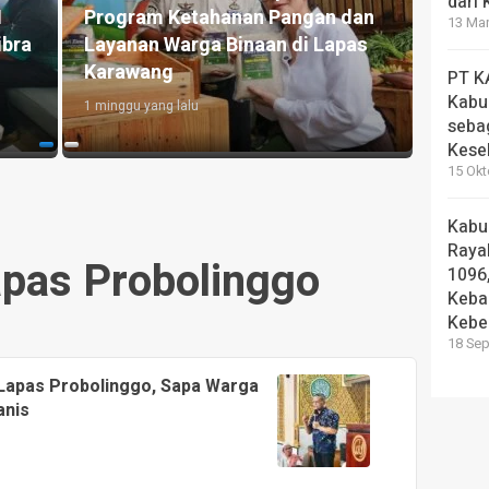
dari
esmikan Open
Kunjungi LASKAR Farm, Kades
13 Mar
kolah Rakyat
Hoho Apresiasi Pembinaan
Kemandirian Warga Binaan
PT K
Kabu
2 minggu yang lalu
seba
Kese
15 Okt
Kabu
Rayak
pas Probolinggo
1096
Keba
Kebe
18 Sep
Lapas Probolinggo, Sapa Warga
anis