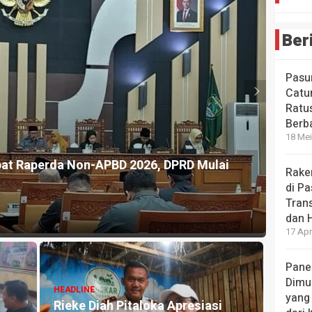
Ber
Pasu
Catur
Ratu
Berb
18 Mei
enghargaan Internasional WSO, Layanan Stroke Diakui
Rake
di Pa
Tran
dan 
17 Apr
Pane
Dimu
yang
HEADLINE