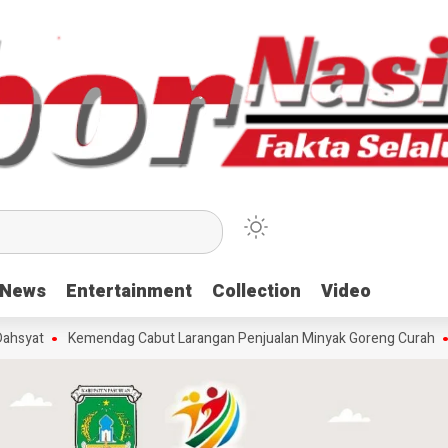
News
News
Entertainment
Entertainment
Collection
Collection
Video
Video
t
Kemendag Cabut Larangan Penjualan Minyak Goreng Curah
Beri