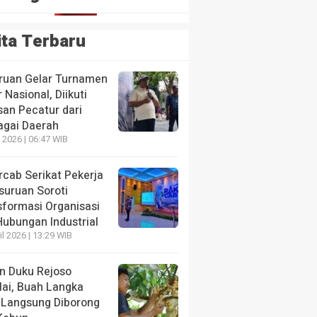
ita Terbaru
ruan Gelar Turnamen
 Nasional, Diikuti
san Pecatur dari
agai Daerah
 2026 | 06:47 WIB
HEADLINE
Pemkab Pasuruan Ajukan Empat Raperda Non-APB
rcab Serikat Pekerja
Pembahasan
suruan Soroti
sformasi Organisasi
4 hari yang lalu
Hubungan Industrial
il 2026 | 13:29 WIB
n Duku Rejoso
lai, Buah Langka
HEADLINE
 Langsung Diborong
Rieke Diah
HEADLINE