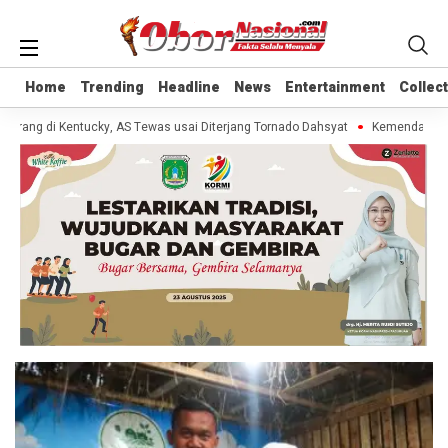
Home
Home
Trending
Trending
Headline
Headline
News
News
Entertainment
Entertainment
Collec
Collec
Orang di Kentucky, AS Tewas usai Diterjang Tornado Dahsyat
Kemendag Cabu