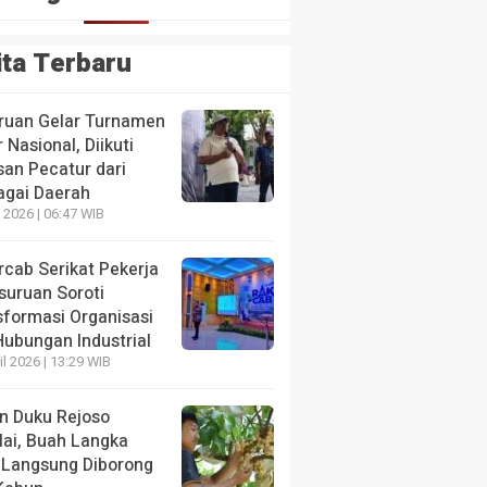
ita Terbaru
ruan Gelar Turnamen
 Nasional, Diikuti
san Pecatur dari
agai Daerah
 2026 | 06:47 WIB
HEADLINE
 Layanan Stroke Diakui
Pemkab Pasuruan Ajukan 
rcab Serikat Pekerja
Pembahasan
suruan Soroti
sformasi Organisasi
2 hari yang lalu
Hubungan Industrial
il 2026 | 13:29 WIB
n Duku Rejoso
lai, Buah Langka
 Langsung Diborong
HEADLINE