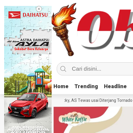
Home
Home
Trending
Trending
Headline
Headline
Sebanyak 70 Orang di Kentucky, AS Tewas usai Diterjang Tornado Dahsy