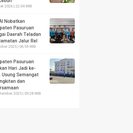
 Kebun
ASKAR Farm, Kades
Semarak HUT RI ke-81, K
et 2026 | 22:04 WIB
iasi Pembinaan
Pasuruan Buka Kejurkab P
n Warga Binaan
2026
AI Nobatkan
paten Pasuruan
lu
3 hari yang lalu
gai Daerah Teladan
lamatan Jalur Rel
ober 2025 | 06:59 WIB
paten Pasuruan
an Hari Jadi ke-
, Usung Semangat
ngkitan dan
rsamaan
tember 2025 | 09:28 WIB