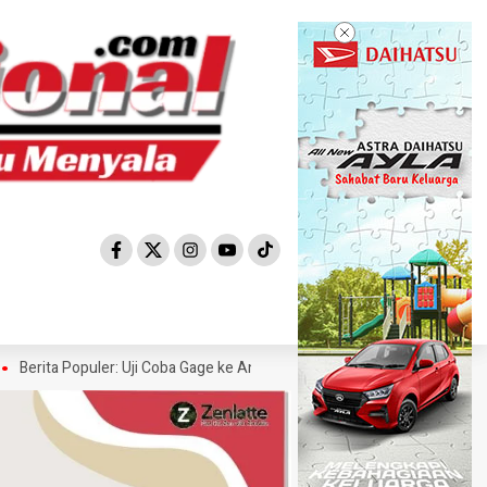
ita Populer: Uji Coba Gage ke Anyer-Kunjungan Wisman 2022 Diprediksi