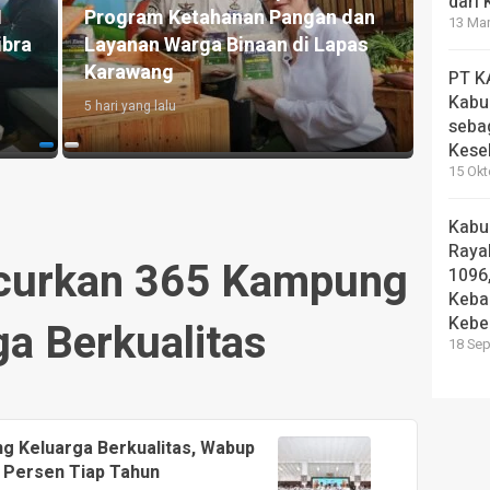
dari
Bupati Pasuruan Resmikan Open
Kunjungi L
13 Mar
House dan MPLS Sekolah Rakyat
Hoho Apres
Terintegrasi 1
Kemandiria
PT K
Kabu
6 hari yang lalu
1 minggu yang la
seba
Kese
15 Okt
Kabu
Rayak
curkan 365 Kampung
1096
Keba
Kebe
ga Berkualitas
18 Sep
g Keluarga Berkualitas, Wabup
 Persen Tiap Tahun