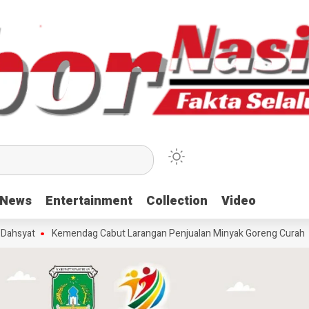
News
News
Entertainment
Entertainment
Collection
Collection
Video
Video
at
Kemendag Cabut Larangan Penjualan Minyak Goreng Curah
Ber