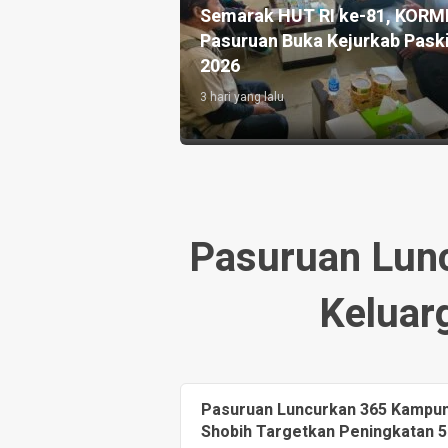
81, KORMI
Program Ketahanan Pangan dan
kab Paskibra
Layanan Warga Binaan di Lapas
Karawang
5 hari yang lalu
Pasuruan Lun
Keluar
Pasuruan Luncurkan 365 Kampun
Shobih Targetkan Peningkatan 5