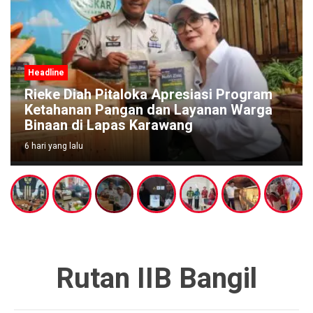
Headline
 Diah Pitaloka Apresiasi Program
RSUD Ban
anan Pangan dan Layanan Warga
Internas
n di Lapas Karawang
Diakui Be
g lalu
7 hari yang lalu
Rutan IIB Bangil