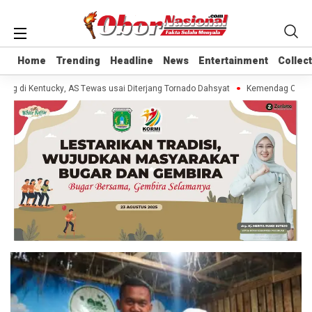
Home
Home
Trending
Trending
Headline
Headline
News
News
Entertainment
Entertainment
Collec
Collec
ng di Kentucky, AS Tewas usai Diterjang Tornado Dahsyat
Kemendag Cabut L