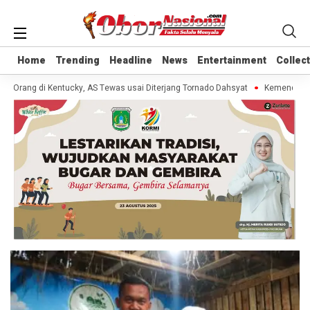
Home
Home
Trending
Trending
Headline
Headline
News
News
Entertainment
Entertainment
Collec
Collec
0 Orang di Kentucky, AS Tewas usai Diterjang Tornado Dahsyat
Kemendag Ca