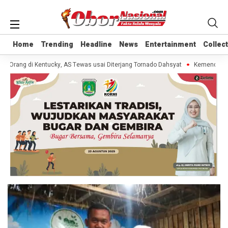
Home
Home
Trending
Trending
Headline
Headline
News
News
Entertainment
Entertainment
Collec
Collec
0 Orang di Kentucky, AS Tewas usai Diterjang Tornado Dahsyat
Kemendag Ca