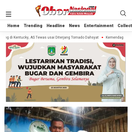
Home
Home
Trending
Trending
Headline
Headline
News
News
Entertainment
Entertainment
Collec
Collec
ang di Kentucky, AS Tewas usai Diterjang Tornado Dahsyat
Kemendag Cabut 