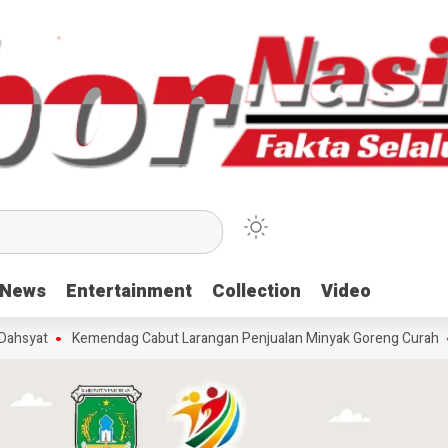
News
News
Entertainment
Entertainment
Collection
Collection
Video
Video
at
Kemendag Cabut Larangan Penjualan Minyak Goreng Curah
Ber