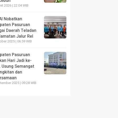
 Kebun
en
Kunjungi LASKAR Farm, Kades
Semar
et 2026 | 22:04 WIB
yat
Hoho Apresiasi Pembinaan
Pasur
Kemandirian Warga Binaan
2026
AI Nobatkan
paten Pasuruan
1 minggu yang lalu
4 hari ya
gai Daerah Teladan
lamatan Jalur Rel
ober 2025 | 06:59 WIB
paten Pasuruan
an Hari Jadi ke-
, Usung Semangat
ngkitan dan
rsamaan
tember 2025 | 09:28 WIB