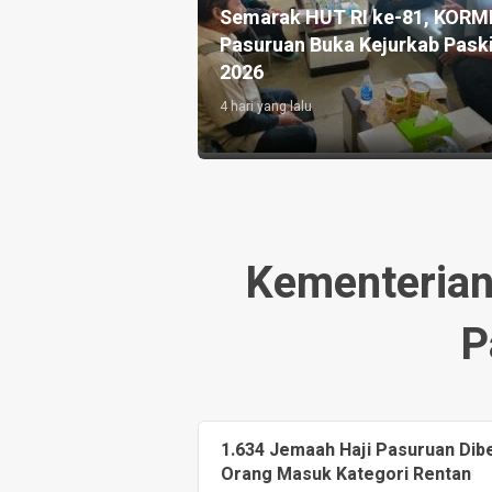
Semarak HUT RI ke-81, KORMI
Program Ketah
Pasuruan Buka Kejurkab Paskibra
Layanan Warga 
2026
Karawang
4 hari yang lalu
6 hari yang lalu
Kementeria
P
1.634 Jemaah Haji Pasuruan Dib
Orang Masuk Kategori Rentan