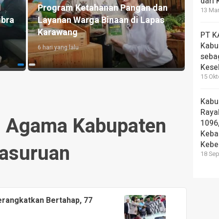
dari
anan Pangan dan
Bupati Pasuruan Resmikan Op
13 Mar
Binaan di Lapas
House dan MPLS Sekolah Rak
Terintegrasi 1
PT K
Kabu
7 hari yang lalu
seba
Kese
15 Okt
Kabu
Rayak
n Agama Kabupaten
1096
Keba
Kebe
asuruan
18 Sep
erangkatkan Bertahap, 77