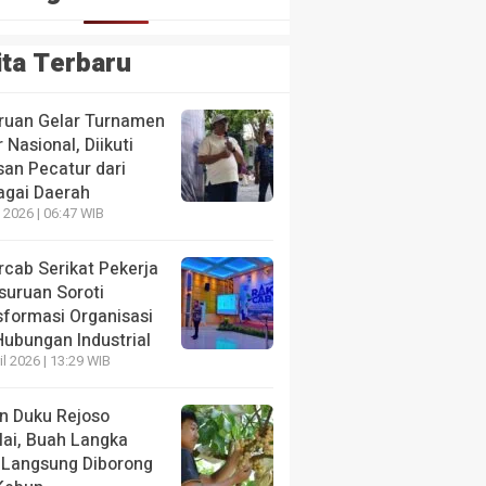
ita Terbaru
ruan Gelar Turnamen
 Nasional, Diikuti
san Pecatur dari
agai Daerah
 2026 | 06:47 WIB
HEADLI
 Internasional WSO, Layanan Stroke Diakui
Pemka
rcab Serikat Pekerja
Pemb
suruan Soroti
sformasi Organisasi
3 hari ya
Hubungan Industrial
il 2026 | 13:29 WIB
n Duku Rejoso
lai, Buah Langka
 Langsung Diborong
HEADLINE
HEADLI