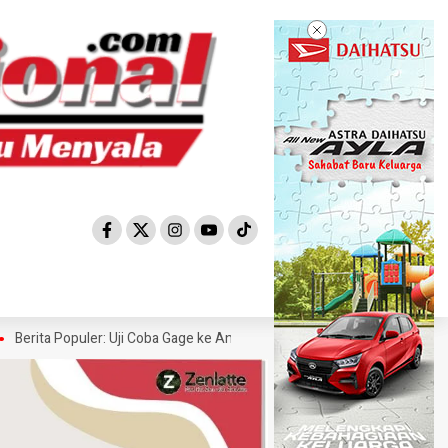
ita Populer: Uji Coba Gage ke Anyer-Kunjungan Wisman 2022 Diprediksi 