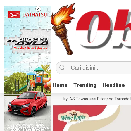
Home
Home
Trending
Trending
Headline
Headline
Sebanyak 70 Orang di Kentucky, AS Tewas usai Diterjang Tornado Dahsy