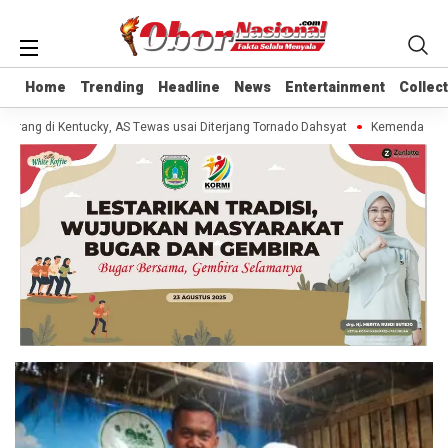
Home
Home
Trending
Trending
Headline
Headline
News
News
Entertainment
Entertainment
Collec
Collec
rang di Kentucky, AS Tewas usai Diterjang Tornado Dahsyat
Kemendag Cabut